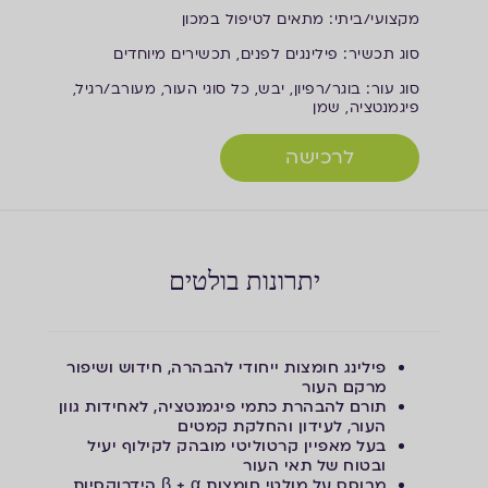
מ
קצועי/ביתי: מתאים לטיפול במכון
ס
וג תכשיר: פילינגים לפנים, תכשירים מיוחדים
ס
וג עור: בוגר/רפיון, יבש, כל סוגי העור, מעורב/רגיל,
פיגמנטציה, שמן
לרכישה
יתרונות בולטים
פילינג חומצות ייחודי להבהרה, חידוש ושיפור
מרקם העור
תורם להבהרת כתמי פיגמנטציה, לאחידות גוון
העור, לעידון והחלקת קמטים
בעל מאפיין קרטוליטי מובהק לקילוף יעיל
ובטוח של תאי העור
מבוסס על מולטי חומצות β + α הידרוקסיות