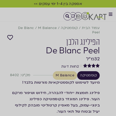
אספקה בין 1-4 ימי עסקים >>
עמוד הבית
/
קוסמטיקה
/
M Balance
/
De Blanc
Peel
הפילינג הלבן
De Blanc Peel
32
מ"ל
2
חוות דעת
מק"ט: 8402
קוסמטיקה
M Balance
מיועד לשימוש לקוסמטיקאיות מורשות בלבד!
פילינג חומצות ייחודי להבהרה, חידוש ושיפור מרקם
העור. פילינג המוגדר בקוסמטיקה כפילינג
בינוני-עמוק, בעל מאפיין קרטוליטי מובהק לקילוף
יעיל ובטוח של תאי העור.