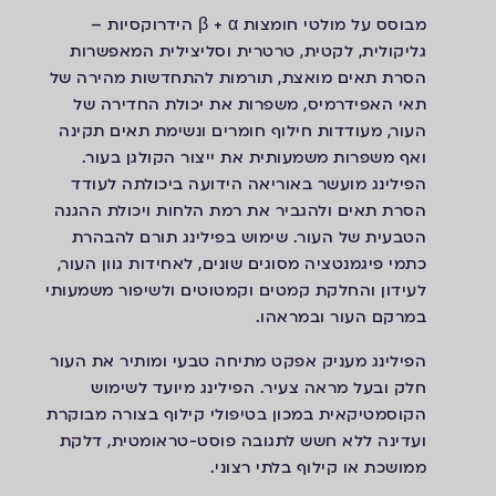
מבוסס על מולטי חומצות β + α הידרוקסיות –
גליקולית, לקטית, טרטרית וסליצילית המאפשרות
הסרת תאים מואצת, תורמות להתחדשות מהירה של
תאי האפידרמיס, משפרות את יכולת החדירה של
העור, מעודדות חילוף חומרים ונשימת תאים תקינה
ואף משפרות משמעותית את ייצור הקולגן בעור.
הפילינג מועשר באוריאה הידועה ביכולתה לעודד
הסרת תאים ולהגביר את רמת הלחות ויכולת ההגנה
הטבעית של העור. שימוש בפילינג תורם להבהרת
כתמי פיגמנטציה מסוגים שונים, לאחידות גוון העור,
לעידון והחלקת קמטים וקמטוטים ולשיפור משמעותי
במרקם העור ובמראהו.
הפילינג מעניק אפקט מתיחה טבעי ומותיר את העור
חלק ובעל מראה צעיר. הפילינג מיועד לשימוש
הקוסמטיקאית במכון בטיפולי קילוף בצורה מבוקרת
ועדינה ללא חשש לתגובה פוסט-טראומטית, דלקת
ממושכת או קילוף בלתי רצוני.