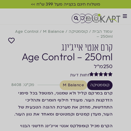
אספקה בין 1-4 ימי עסקים >>
משלוח חינם בקנייה מעל 399 ש"ח >>
עמוד הבית
/
קוסמטיקה
/
M Balance
/
Age Control
– 250ml
קרם אנטי אייג'ינג
Age Control – 250ml
250
מ"ל
1
חוות דעת
מק"ט: 8408
קוסמטיקה
M Balance
קרם במרקם קליל ולא שמנוני, המטפל בכל סימני
הזדקנות העור. מעודד חילוף חומרים ותהליכי
התחדשות, מחזק את מערכת ההגנה הטבעית של
העור, מעדן קמטים וקמטוטים ומאחד את גוון העור.
הקרם מכיל קומפלקס אנטי אייג'ינג חדשני הבנוי