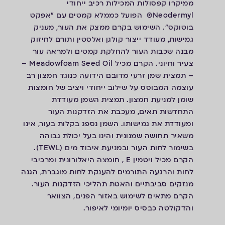
ממיקרו קפסולות המכילות רכיב ייחודי
Neodermyl® הפועל כממלא קמטים עם ״אפקט
בוטוקס״. השימוש בקרם ממצק את העור, מעניק
גמישות, מעודד ייצור קולגן ואלסטין ותורם לחיזוק
מבנה שכבות העור להחלקת קמטים ולמראה עור
צעיר וחיוני. הקרם מכיל Meadowfoam Seed Oil –
– תמצית שמן זרעי מדובם הידועה כנוגד חמצון רב
עוצמה המבוסס על שילוב ייחודי ויציב של חומצות
שומן למניעת חמצון. תמצית השמן מעודדת
התחדשות תאים, מעכבת את הזדקנות העור
ומעודדת את גמישותו. השמן נספג בקלות בעור, אינו
משאיר תחושה שמנונית והינו בעל יכולת גבוהה
בשימור לחות העור ובמניעת איבוד מים (TEWL).
הקרם מכיל ויטמין E , חומצה היאלורונית ומרכיבי
לחות והרגעה התורמים להענקת לחות מוגברת, הגנה
מנזקים סביבתיים והאטת תהליכי הזדקנות העור.
הקרם מתאים לשימוש באזור הפנים, הצוואר
והדקולטה כבסיס יומיומי לאיפור.