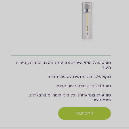
ס
וג טיפול: אנטי אייג'ינג ומניעת קמטים, הבהרה, טיפוח
העור
מ
קצועי/ביתי: מתאים לטיפול בבית
ס
וג תכשיר: קרמים לעור הפנים
ס
וג עור: בוגר/רפיון, כל סוגי העור, מעורב/רגיל,
פיגמנטציה
לרכישה