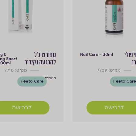
יפולי
ספורט ג'ל
ng &
Nail Cure – 30ml
ing Sport
ן
להרגעה וקירור
 100ml
מק"ט: 7709
מק"ט: 7710
100
מ"ל
Feeto Care
Feeto Car
לרכישה
לרכישה