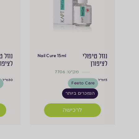
נוזל טיפולי
נוזל ט
Nail Cure 15ml
לציפורן
לציפור
מק"ט: 7706
15
מ"ל
30
מ"ל
e
Feeto Care
הנמכרים ביותר
לרכישה