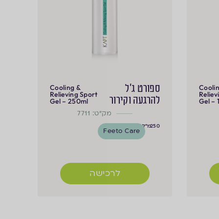
ספורט ג'ל
Cooling &
Cooli
Relieving Sport
Reliev
להרגעה וקירור
Gel – 250ml
Gel –
מק"ט: 7711
250
מ"ל
Feeto Care
לרכישה