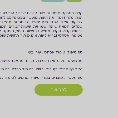
קרם במרקם מפנק ובניחוח הדרים לריכוך עור כפות ה
לשיקום ועידוד התחדשות תאים. מבוסס על תמציות ש
שקדים, חמאת שיאה, שמן זית, שעוות דבורים ותמצ
שימוש קבוע בקרם מסייע לגמישות העור, הענקת ל
מטופח, אסתטי ובריא לעור. אינו מותיר תחושת שומני
ס
וג טיפול: טיפוח אסתטי, עור יבש
מ
קצועי/ביתי: מתאים לטיפול בבית, מתאים לטיפול 
מ
צב כף הרגל: כף רגל יבשה, כף רגל רגילה, כף רגל
ס
וג תכשיר: מוצרים בגודל מיוחד, קרמים לטיפוח כפו
לרכישה