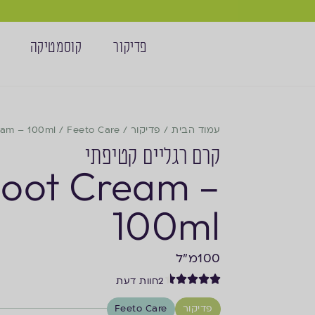
פדיקור
קוסמטיקה
עמוד הבית
/
פדיקור
/
Feeto Care
/
eam – 100ml
קרם רגליים קטיפתי
Foot Cream –
100ml
100
מ"ל
2
חוות דעת
פדיקור
Feeto Care