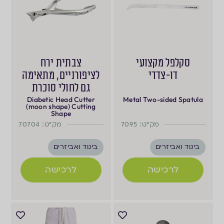
סקלפל מקצועי
צבתית ירח
דו-צדדי
לציפורניים, מתאימה
גם לחולי סוכרת
Diabetic Head Cutter
Metal Two-sided Spatula
(moon shape) Cutting
Shape
מק"ט: 7095
מק"ט: 70704
ביגוד ואביזרים
ביגוד ואביזרים
לרכישה
לרכישה