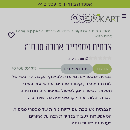
אספקה בין 1-4 ימי עסקים >>
עמוד הבית
/
פדיקור
/
ביגוד ואביזרים
/
Long nipper
with ring
צבתית מספריים ארוכה 10 ס"מ
0
חוות דעת
מק"ט: 70708
פדיקור
ביגוד ואביזרים
צבתית-מספריים. מיועדת לקיצוץ הקצה החופשי של
לוחית הציפורן, קצוות סדקים ועודפי עור בצידי
תעלות הציפורניים, לטיפול בציפורניים חודרניות,
הסרת יבלות ועודף קרטיניזציה מקומית וכו'.
הצבתית מעוצבת עם ידיות נוחות של מספרי מניקור,
המאפשרות לעבוד בזהירות רבה על אזורים
בעייתיים בזווית נוחה.