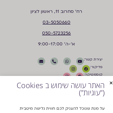
רח’ סחרוב 11, ראשון לציון
03-5050660
050-5723256
א'-ה' 9:00-17:00
יצירת קשר:
פדיקור:
קוסמטיקה:
האתר עושה שימוש ב Cookies
("עוגיות")
על מנת שנוכל להעניק לכם חווית גלישה מיטבית