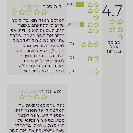
4.7
(2)
ליה טבק
31.05.2024
המרקם הנוזלי הוא בדיוק מה
(1)
שגרם לי להתאהב במוצר
הזה. השפעה היא מיידית. אני
מנקה את העור בערב, עוברת
עם צמר גפן טבול באקספול
מבוסס
(0)
לושן על העור ואז הקסם
על 3
מתחיל, בשנייה העור נהיה
ביקורות
חלק, נקי וזוהר ובמשך היום
(0)
למחרת אין לי שומניות
מעצבנת וגם פצעונים לא
יוצאים . פצצה של מוצר.
(0)
נטע זמיר
28.06.2023
מזל שהקוסמטיקאית שלי
המליצה לי על המוצר הזה.
אקספול לושן הפך למוצר
קבוע בטיפוח היומיומי שלי.
הוא קצת שורף לי בהתחלה
שאני משפשפת אתו את העור,