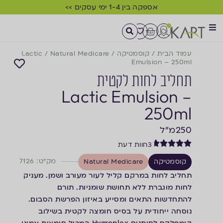
אספקה בין 1-4 ימי עסקים >>
עמוד הבית
/
קוסמטיקה
/
Natural Medicare
/
Lactic
Emulsion – 250ml
תחליב לחות לקטית
Lactic Emulsion –
250ml
250
מ"ל
3
חוות דעת
מק"ט: 7126
קוסמטיקה
Natural Medicare
תחליב לחות במרקם קליל לעור מעורב ושמן. מעניק
לחות מוגברת ללא תחושת שומניות. תורם
להתחדשות התאים ומסייע באיזון הפרשת הסבום.
נוסחה ייחודית על בסיס חומצה לקטית בשילוב