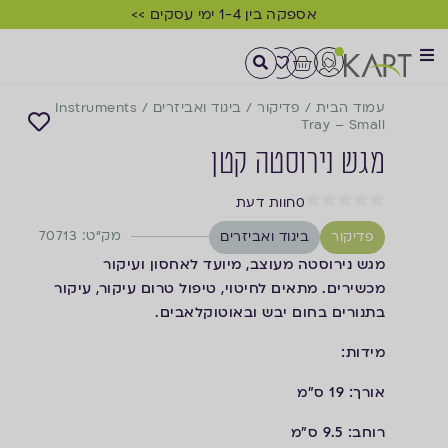
אספקה בין 1-4 ימי עסקים >>
עמוד הבית
/
פדיקור
/
ביגוד ואביזרים
/
Instruments
Tray – Small
מגש נירוסטה קטן
0
חוות דעת
מק"ט: 70713
פדיקור
ביגוד ואביזרים
מגש נירוסטה מעוצב, מיועד לאחסון ועיקור
מכשירים. מתאים לחיטוי, טיפול טרום עיקור, עיקור
בתנורים בחום יבש ובאוטוקלאבים.
מידות:
אורך: 19 ס"מ
רוחב: 9.5 ס"מ