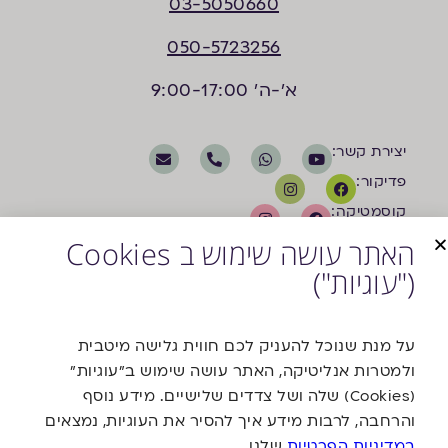
03-5050660
050-5723256
א'-ה' 9:00-17:00
יצירת קשר:
פדיקור:
קוסמטיקה:
האתר עושה שימוש ב Cookies
("עוגיות")
על מנת שנוכל להעניק לכם חווית גלישה מיטבית
ולמטרות אנליטיקה, האתר עושה שימוש ב"עוגיות"
משרד פרסום
(Cookies) שלה ושל צדדים שלישיים. מידע נוסף
והרחבה, לרבות מידע איך להסיר את העוגיות, נמצאים
במדיניות הפרטיות
שלנו