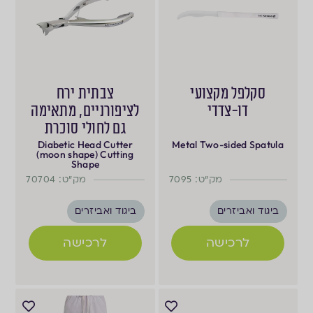
סקלפל מקצועי
צבתית ירח
דו-צדדי
לציפורניים, מתאימה
גם לחולי סוכרת
Diabetic Head Cutter
Metal Two-sided Spatula
(moon shape) Cutting
Shape
מק"ט: 7095
מק"ט: 70704
ביגוד ואביזרים
ביגוד ואביזרים
לרכישה
לרכישה