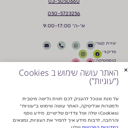
03-5050660
050-5723256
א'-ה' 9:00-17:00
יצירת קשר:
פדיקור:
קוסמטיקה:
האתר עושה שימוש ב Cookies
("עוגיות")
על מנת שנוכל להעניק לכם חווית גלישה מיטבית
ולמטרות אנליטיקה, האתר עושה שימוש ב"עוגיות"
משרד פרסום
(Cookies) שלה ושל צדדים שלישיים. מידע נוסף
והרחבה, לרבות מידע איך להסיר את העוגיות, נמצאים
במדיניות הפרטיות
שלנו