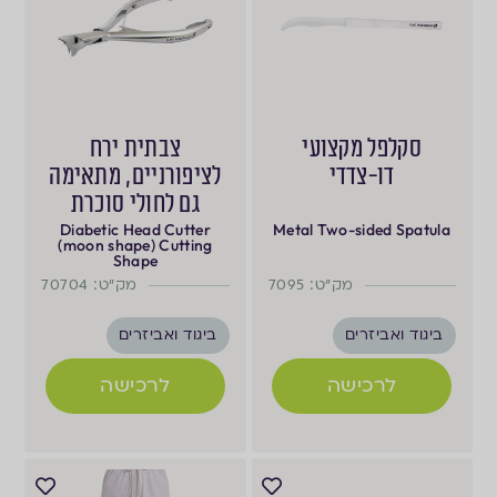
סקלפל מקצועי
צבתית ירח
דו-צדדי
לציפורניים, מתאימה
גם לחולי סוכרת
Diabetic Head Cutter
Metal Two-sided Spatula
(moon shape) Cutting
Shape
מק"ט: 7095
מק"ט: 70704
ביגוד ואביזרים
ביגוד ואביזרים
לרכישה
לרכישה