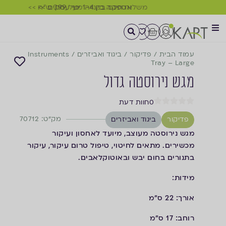
אספקה בין 1-4 ימי עסקים >>
משלוח חינם בקנייה מעל 399 ש"ח >>
עמוד הבית
/
פדיקור
/
ביגוד ואביזרים
/
Instruments
Tray – Large
מגש נירוסטה גדול
0
חוות דעת
מק"ט: 70712
פדיקור
ביגוד ואביזרים
מגש נירוסטה מעוצב, מיועד לאחסון ועיקור
מכשירים. מתאים לחיטוי, טיפול טרום עיקור, עיקור
בתנורים בחום יבש ובאוטוקלאבים.
מידות:
אורך: 22 ס"מ
רוחב: 17 ס"מ