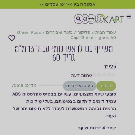
אספקה בין 1-4 ימי עסקים >>
עמוד הבית
/
פדיקור
/
ביגוד ואביזרים
/
Green Podo
Cap 13 mm – gran. 60
משייף גס לראש גומי עגול 13 מ"מ
גריד 60
25
יח'
0
חוות דעת
מק"ט: 70518
פדיקור
ביגוד ואביזרים
כובעי שיוף מקצועיים. עשויים בבסיס מפלסטיק ABS
עמיד דומים ליהלום בצפיפותם, בעלי מוליכות
תרמית גבוהה המאפשרת לעבוד ללא חימום יתר של
העור.
ישנם 4 דרגות שיוף: