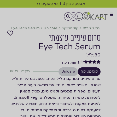
אספקה בין 1-4 ימי עסקים >>
עמוד הבית
/
קוסמטיקה
/
Unicare
/
Eye Tech Serum
סרום עיניים עוצמתי
Eye Tech Serum
30
מ"ל
3
חוות דעת
מק"ט: 8012
קוסמטיקה
Unicare
סרום עיניים במרקם קליל ונעים, נספג במהירות ולא
שמנוני. משפר באופן מיידי את מראה העור סביב
העיניים, מפחית קמטים וקמטוטים, מכיל קפאין
להפחתת כהויות ונפיחות, קומפלקס Unisooth-eg
למניעת בצקות ולשיפור זרימת הדם, חומצה אלגינית
להענקת לחות מוגברת וקומפלקס פפטידים ביו
ממטיים בשילוב וויטמינים המעודדים את ייצור