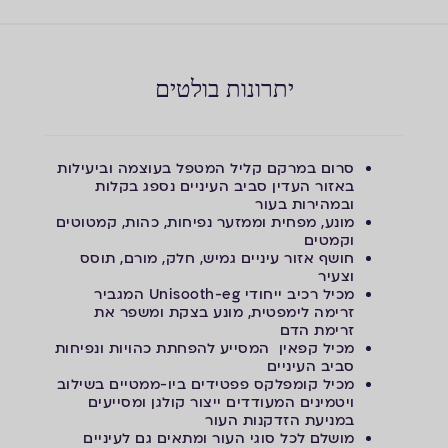
יתרונות בולטים
סרום במרקם קליל המטפל בעוצמה וביעילות
באזור העדין סביב העיניים
נספג בקלות
ובמהירות בעור
מונע, מפחית וממזער נפיחות, כהות, קמטוטים
וקמטים
חושף אזור עיניים גמיש, חלק, מורם, תוסס
וצעיר
מכיל רכיב ייחודי Unisooth-eg המגביר
זרימה לימפטית, מונע בצקת ומשפר את
זרימת הדם
מכיל קפאין המסייע להפחתת כהויות ונפיחות
סביב העיניים
מכיל קומפלקס פפטידים ביו-ממטיים בשילוב
ויטמינים המעודדים ייצור קולגן
ומסייעים
במניעת הזדקנות העור
מושלם לכל סוגי העור ומתאים גם לעיניים