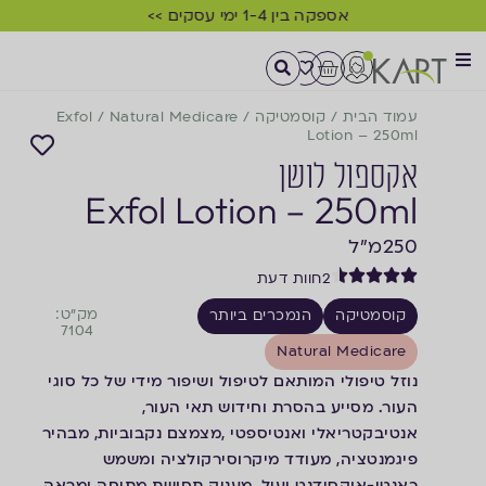
אספקה בין 1-4 ימי עסקים >>
עמוד הבית
/
קוסמטיקה
/
Natural Medicare
/
Exfol
Lotion – 250ml
אקספול לושן
Exfol Lotion – 250ml
250
מ"ל
2
חוות דעת
מק"ט:
קוסמטיקה
הנמכרים ביותר
7104
Natural Medicare
נוזל טיפולי המותאם לטיפול ושיפור מידי של כל סוגי
העור. מסייע בהסרת וחידוש תאי העור,
אנטיבקטריאלי ואנטיספטי ,מצמצם נקבוביות, מבהיר
פיגמנטציה, מעודד מיקרוסירקולציה ומשמש
כאנטי-אוקסידנט יעיל. מעניק תחושת מתיחה ומראה