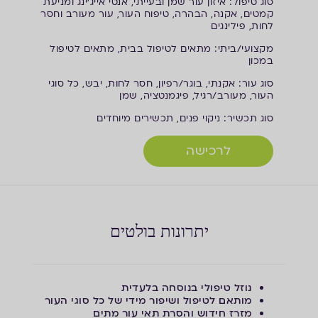
ס
וג טיפול: איזון עור שמן ובעייתי, אנטי אייג'ינג ומניעת
קמטים, אקנה, הבהרה, טיפוח העור, עור מעורב וחסר
לחות, פילינגים
מ
קצועי/ביתי: מתאים לטיפול בבית, מתאים לטיפול
במכון
ס
וג עור: אקנתי, בוגר/רפיון, חסר לחות, יבש, כל סוגי
העור, מעורב/רגיל, פיגמנטציה, שמן
ס
וג תכשיר: ניקוי פנים, תכשירים מיוחדים
לרכישה
יתרונות בולטים
נוזל טיפולי בנוסחה בלעדית
מותאם לטיפול ושיפור מידי של כל סוגי העור
מזרז חידוש והסרת תאי עור מתים