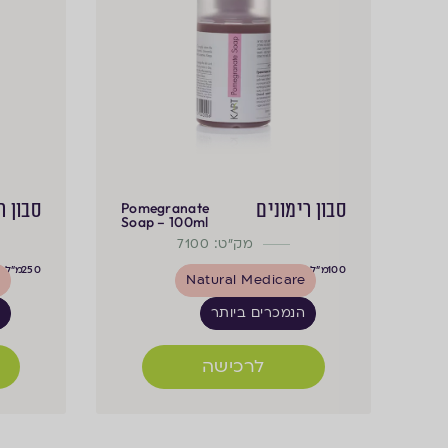
סבון רימונים
סבון ר
Pomegranate
Soap – 100ml
מק"ט: 7100
100
מ"ל
250
מ"ל
e
Natural Medicare
הנמכרים ביותר
ה
לרכישה