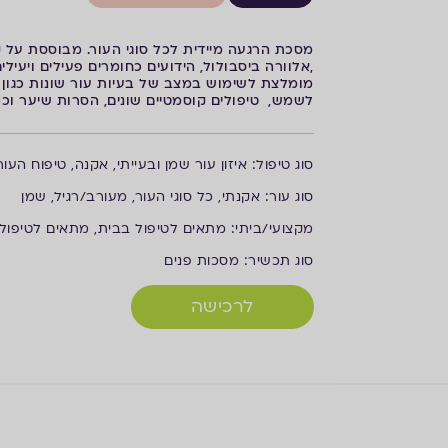
מסכת הרגעה מיידית לכל סוגי העור. מבוססת על ק
,אלוורה ביסבולול, הידועים כחומרים פעילים ויעי
מומלצת לשימוש במצב של בעיות עור שונות כגון: 
לשמש, טיפולים קוסמטיים שונים, הסרות שיער וכמ
ס
וג טיפול: איזון עור שמן ובעייתי, אקנה, טיפוח העור
ס
וג עור: אקנתי, כל סוגי העור, מעורב/רגיל, שמן
מ
קצועי/ביתי: מתאים לטיפול בבית, מתאים לטיפול 
ס
וג תכשיר: מסכות פנים
לרכישה