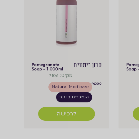
סבון רימונים
Pomegranate
Pomeg
Soap – 1,000ml
Soap 
מק"ט: 7106
1000
מ"ל
Natural Medicare
הנמכרים ביותר
לרכישה