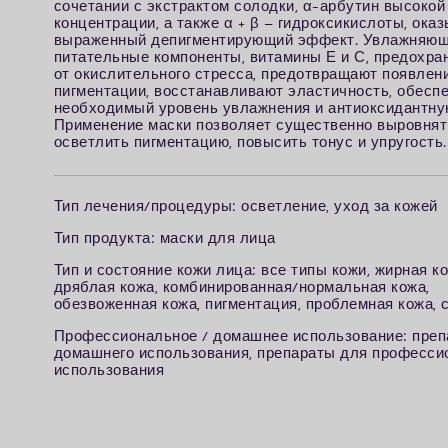
сочетании с экстрактом солодки, α-арбутин высокой
концентрации, а также α + β – гидроксикислоты, ок
выраженный депигментирующий эффект. Увлажняющ
питательные компоненты, витамины Е и С, предохра
от окислительного стресса, предотвращают появлен
пигментации, восстанавливают эластичность, обесп
необходимый уровень увлажнения и антиоксидантну
Применение маски позволяет существенно выровнять
осветлить пигментацию, повысить тонус и упругость.
Т
ип лечения/процедуры: осветление, уход за кожей
Т
ип продукта: маски для лица
Т
ип и состояние кожи лица: все типы кожи, жирная ко
дряблая кожа, комбинированная/нормальная кожа,
обезвоженная кожа, пигментация, проблемная кожа, 
П
рофессиональное / домашнее использование: преп
домашнего использования, препараты для професси
использования