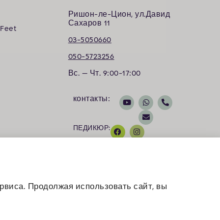
Ришон-ле-Цион, ул.Давид
Сахаров 11
 Feet
03-5050660
050-5723256
Вс. — Чт. 9:00-17:00
контакты:
ПЕДИКЮР:
Косметология:
рвиса. Продолжая использовать сайт, вы