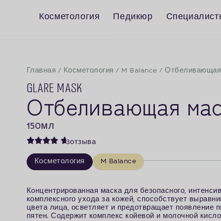
Косметология
Педикюр
Специалисты
Главная
/
Косметология
/
M Balance
/
Отбеливающая
Glare Mask
Отбеливающая мас
150
мл
3
отзыва
Косметология
M Balance
Концентрированная маска для безопасного, интенсив
комплексного ухода за кожей, способствует выравн
цвета лица, осветляет и предотвращает появление 
пятен. Содержит комплекс койевой и молочной кисло