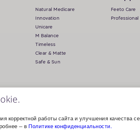
Natural Medicare
Feeto Care
Innovation
Professional
Unicare
M Balance
Timeless
Clear & Matte
Safe & Sun
okie.
ия корректной работы сайта и улучшения качества се
дробнее — в
Политике конфиденциальности.