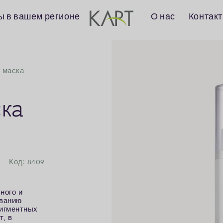
 в вашем регионе
О нас
Контак
 маска
ка
Код: 8409
ного и
иванию
пигментных
т, в