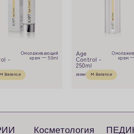
Age
Омолаживающий
Омолажи
крем — 50ml
крем —
ol -
Control -
250ml
M Balance
M Balance
250
мл
РИИ
Косметология
ПЕДИ