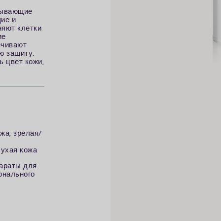
азывающие
ие и
няют клетки
ие
ечивают
ю защиту.
 цвет кожи,
жа, зрелая/
сухая кожа
араты для
онального