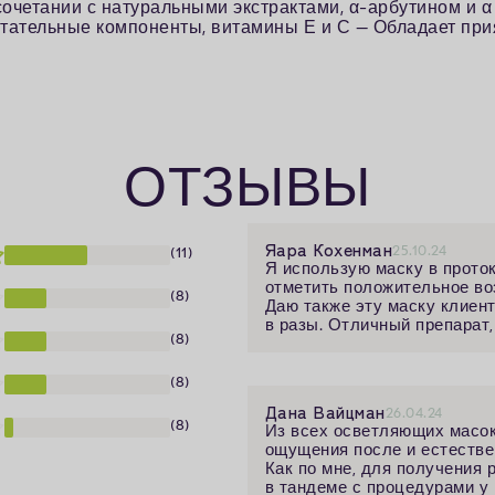
сочетании с натуральными экстрактами, α-арбутином и α
тательные компоненты, витамины Е и С — Обладает прия
ОТЗЫВЫ
Яара Кохенман
25.10.24
(11)
Я использую маску в проток
отметить положительное во
(8)
Даю также эту маску клиен
в разы. Отличный препарат
(8)
(8)
Дана Вайцман
26.04.24
(8)
Из всех осветляющих масок
ощущения после и естествен
Как по мне, для получения 
в тандеме с процедурами у