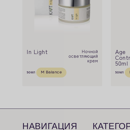
In Light
Age
Ночной
осветляющий
Contr
крем
50ml
M Balance
50
мл
50
мл
НАВИГАЦИЯ
КАТЕГО