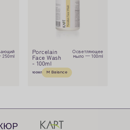
Porcelain
вающий
Осветляющее
 250ml
мыло — 100ml
Face Wash
- 100ml
M Balance
100
мл
КЮР