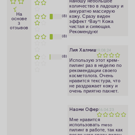
наношу небольшое
количество в ладошку и
аккуратно массирую
На
(8)
кожу. Сразу виден
основе
эффект “Вау”! Кожа
3
чистая и сияющая.
отзывов
Рекомендую!
(8)
Лия Халмиш
19.08.24
(8)
Использую этот крем-
пилинг раз в неделю по
рекомендации своего
косметолога. Очень
нравится текстура, что
не раздражает кожу и
очень приятно пахнет.
Наоми Офер
16.04.23
Мне нравится
использовать meso
пилинг в работе, так как