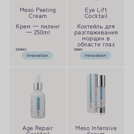
Meso Peeling
Eye Lift
Cream
Cocktail
Крем — пилинг
Коктейль для
— 250ml
разглаживания
морщин в
области глаз
250
мл
30
мл
Innovation
Innovation
Age Repair
Meso Intensive
Cocktail
Serum