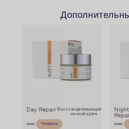
Дополнительные
Day Repair
Nigh
Восстанавливающий
ночной крем
Repai
Timeless
50
мл
50
мл