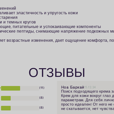
зменений
вливает эластичность и упругость кожи
старения
и и темных кругов
яющие, питательные и успокаивающие компоненты
ические пептиды, снимающие напряжение подкожных мы
яет возрастные изменения, дает ощущение комфорта, п
ОТЗЫВЫ
Ноа Баркай
15.12.24
(11)
Поиск подходящего крема з
Крем для кожи вокруг глаз 
(8)
параметрам. Для себя лично
просто идеален! От него не
(8)
не скатывается, нет чувств