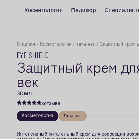
Косметология
Педикюр
Специалисты
Главная
/
Косметология
/
Timeless
/
Защитный крем д
Eye Shield
Защитный крем дл
век
30
мл
3
отзыва
Косметология
Timeless
Интенсивный питательный крем для коррекции возр