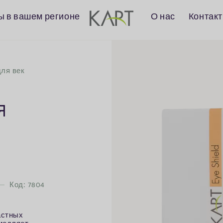
 в вашем регионе
О нас
Контак
ля век
я
Код: 7804
астных