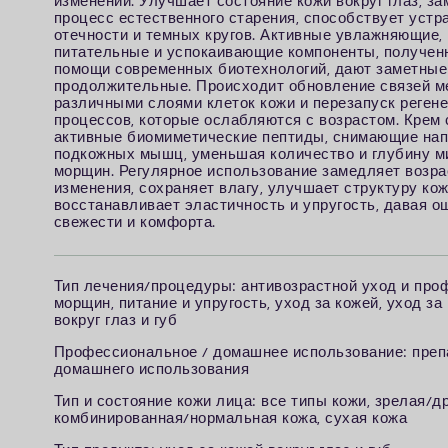
изменений. Улучшает состояние кожи вокруг глаз, з
процесс естественного старения, способствует устр
отечности и темных кругов. Активные увлажняющие,
питательные и успокаивающие компоненты, получен
помощи современных биотехнологий, дают заметные
продолжительные. Происходит обновление связей 
различными слоями клеток кожи и перезапуск реген
процессов, которые ослабляются с возрастом. Крем
активные биомиметические пептиды, снимающие на
подкожных мышц, уменьшая количество и глубину м
морщин. Регулярное использование замедляет возр
изменения, сохраняет влагу, улучшает структуру кож
восстанавливает эластичность и упругость, давая 
свежести и комфорта.
Т
ип лечения/процедуры: антивозрастной уход и про
морщин, питание и упругость, уход за кожей, уход за
вокруг глаз и губ
П
рофессиональное / домашнее использование: преп
домашнего использования
Т
ип и состояние кожи лица: все типы кожи, зрелая/д
комбинированная/нормальная кожа, сухая кожа