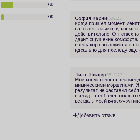
(8)
(8)
София Карни
15.12.23
Когда пришёл момент меня
на более активный, космето
действительно! Он классно
дарит ощущение комфорта. 
очень хорошо ложится на ко
идеально для последующего
Лиат Шпицер
05.10.23
Мой косметолог порекоменд
мимическими морщинами. Я 
результат не заставил себя
взгляд стал более открыты
всегда в моей beauty-рутине
Добавить отзыв