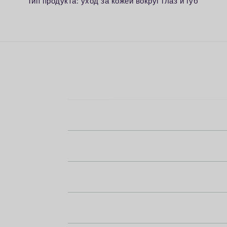
Т
ип продукта: уход за кожей вокруг глаз и губ