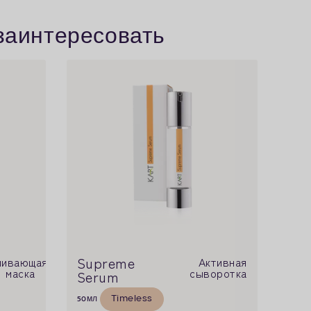
 заинтересовать
Supreme
ливающая
Активная
маска
сыворотка
Serum
Timeless
50
мл