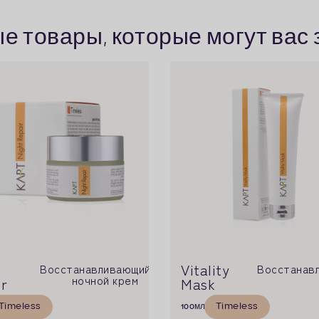
 товары, которые могут вас
t
Vitality
Восстанавливающий
Восстанав
ночной крем
r
Mask
Timeless
Timeless
100
мл