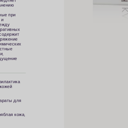
амедляет
анению
ные при
 и
между
еративных
 содержит
пряжение
имических
астные
и,
ощущение
филактика
 кожей
араты для
ряблая кожа,