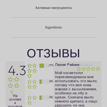
Активные ингредиенты
Ingredients
ОТЗЫВЫ
Лилия Рейник
4.3
(11)
07.03.25
Мой косметолог
порекомендовала мне
(8)
использовать это мыло,
потому что моя кожа
жирная с высыпаниями,
особенно на лбу и
На
(8)
щеках. Сначала мыло
основе
немного щипало, а лицо
4
краснело, но она
отзывов