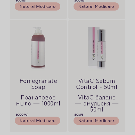
100
мл
500
мл
Natural Medicare
Natural Medicare
Pomegranate
VitaC Sebum
Soap
Control - 50ml
Гранатовое
VitaC баланс
мыло — 1000ml
— эмульсия —
50ml
1000
мл
50
мл
Natural Medicare
Natural Medicare