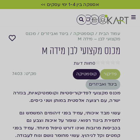
אספקה בין 1-4 ימי עסקים >>
עמוד הבית
/
קוסמטיקה
/
ביגוד ואביזרים
/
מכנס
מקצועי לבן – מידה M
מכנס מקצועי לבן מידה M
0
חוות דעת
מק"ט: 7403
פדיקור
קוסמטיקה
ביגוד ואביזרים
מכנס מקצועי לפדיקוריסטיות וקוסמטיקאיות, בגזרה
ישרה, עם רצועה אלסטית במותן ושני כיסים.
עשוי מבד איכותי, עמיד בפני זיהומים המשמש גם
לתפירת ביגוד רפואי. שומר על איכות וצבע גם
בכביסות מרובות ואינו דורש טיפול מיוחד. עמיד בפני
קמטים וקל לגיהוץ. עשוי מחומר נושם ונוח לעבודה.