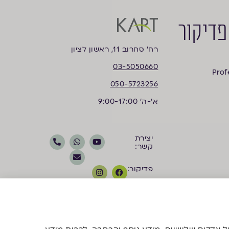
פדיקור
רח’ סחרוב 11, ראשון לציון
03-5050660
Prof
050-5723256
א'-ה' 9:00-17:00
יצירת
קשר:
פדיקור:
קוסמטיקה: