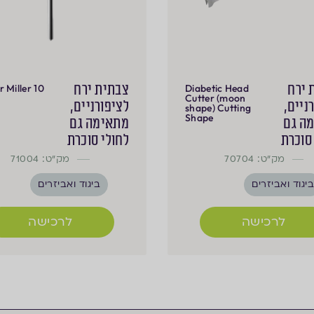
 ירח
צבתית ירח
 Miller 10
Diabetic Head
Cutter (moon
ניים,
לציפורניים,
shape) Cutting
Shape
ה גם
מתאימה גם
סוכרת
לחולי סוכרת
מק"ט: 70704
מק"ט: 71004
יגוד ואביזרים
ביגוד ואביזרים
לרכישה
לרכישה