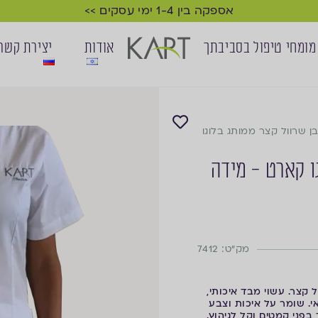
אספקה בין 1-4 ימי עסקים >>
מומחי טיפול בסביבתך
אודות
יצירת קשר
ן שרוול קצר ממותג בלוגו
ו קארט - מידה
מק"ט: 7412
עשוי מבד איכותי,
י. שומר על איכות וצבע
 בפני קמטים וקל לגיהוץ.