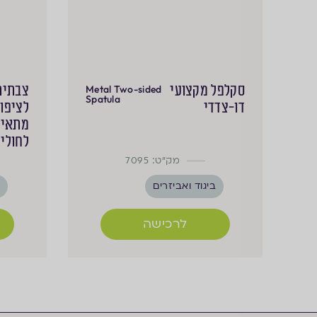
סקלפל מקצועי
צבתית
Metal Two-sided
Spatula
דו-צדדי
לציפור
מתאימ
לחולי 
מק"ט: 7095
ביגוד ואביזרים
ב
לרכישה