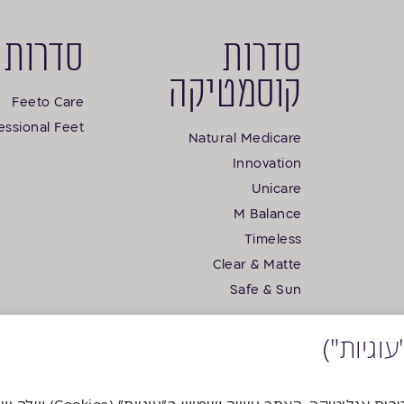
סדרות
סדרות 
קוסמטיקה
Feeto Care
essional Feet
Natural Medicare
Innovation
Unicare
M Balance
Timeless
Clear & Matte
Safe & Sun