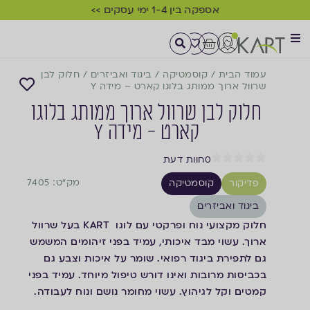
אספקה בין 1-4 ימי עסקים >>
עמוד הבית
/
קוסמטיקה
/
ביגוד ואביזרים
/
חלוק לבן
שרוול ארוך ממותג בלוגו קארט – מידה Y
חלוק לבן שרוול ארוך ממותג בלוגו
קארט - מידה Y
0
חוות דעת
מק"ט: 7405
פדיקור
קוסמטיקה
ביגוד ואביזרים
חלוק מקצועי נוח ופרקטי עם לוגו KART בעל שרוול
ארוך. עשוי מבד איכותי, עמיד בפני זיהומים המשמש
גם לתפירת ביגוד רפואי. שומר על איכות וצבע גם
בכביסות מרובות ואינו דורש טיפול מיוחד. עמיד בפני
קמטים וקל לגיהוץ. עשוי מחומר נושם ונוח לעבודה.