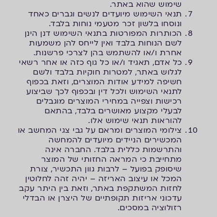
שימוש שהוא באתר.
תנאי השימוש מיועדים לנשים וגברים כאחד
ונוסחו בלשון זכר מטעמי נוחות בלבד.
הכותרות המפורטות בתנאי השימוש דנן הינן
לשם הנוחות בלבד ואין לייחס להן משמעות
אחרת ו/או להשתמש בהן לצרכי פרשנות.
כל אדם, תאגיד ו/או כל גוף כזה או אחר רשאי
לגלוש באתר, למטרות חוקיות בלבד ולשם
חשיפה למידע אודות המוצרים, וזאת בכפוף
לתנאי השימוש ולכל דין ובכפוף לכך שביצוע
רכישות וצפייה במחירי המוצרים מוגבלים
לבעלי מקצוע מאושרים בלבד, בהתאם
להוראות תנאי שימוש אלו.
צילומי המוצרים ומראם על גבי צגי המחשב או
המכשירים הניידים מיועדים להמחשה
והתרשמות כללית בלבד. החברה אינה
מתחייבת כי המראה החזותי של המוצר
שיסופק בפועל – לרבות גוון התכשיר, צורת
המכל או עיצוב האריזה – יהיה זהה לחלוטין
לחזות המשתקפת באתר, וזאת בין היתר עקב
עדכוני אריזות תקופתיים של היצרן או הבדלי
רזולוציה במסכים.