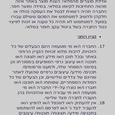
אזילת מוצרים מהמלאי: הצגת מוצר באתר אינה
מהווה התחייבות לקיומו במלאי. במידה ומוצר חסר,
החברה תהיה רשאית לבטל את העסקה (כולה או
חלקה) ולהשיב למשתמש את הסכום ששילם עבורו
בפועל. למשתמש לא תהיה כל טענה או זכות לפיצוי
כנגד החברה בשל ביטול עקב חוסר במלאי.
קניין רוחני
החברה ו/או מי מטעמה הינם הבעלים של כל
הזכויות, לרבות מלוא זכויות הקניין הרוחני
באתר ובכל תוכן ו/או מידע ו/או תצוגה ו/או
תוכנה ו/או עיצוב גרפי המופיעים במסגרתו וכן
בסימני המסחר שלה, ולמעט פרסומים/
תכנים/ מידע/ עיצובים גרפיים שהועלו לאתר
שהינם של צדדים שלישיים, וכן הבעלים של כל
הסודות המסחריים, שפותחו ו/או תוכננו ו/או
חוברו ו/או נוצרו על-ידי החברה ו/או מי
מטעמה ו/או מי עבורה ו/או שהזכויות בהן
הועברו לחברה מצד שלישי.
אין להעתיק ו/או לשכפל ו/או להפיץ ו/או
להעביר לצד ג' ו/או לפרסם ו/או להשתמש
בתכנים/ מידע/ תצוגות/ תוכנות/ עיצובים