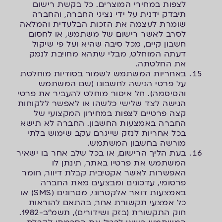
לצפות במחירי המוצרים. כל בקשת רישום
תיבדק ידנית על ידי נציגי החברה, והחברה
שומרת לעצמה את הזכות הבלעדית והמלאה
לסרב לאשר רישום של משתמש, או לחסום
חשבון קיים, מכל סיבה שהיא ועל פי שיקול
דעתה המוחלט, מבלי שתהא מחויבת לנמק
את החלטתה.
באחריות המשתמש לשמור בסודיות מוחלטת
על פרטי הגישה לחשבונו (שם המשתמש
והסיסמה). חל איסור מוחלט להעביר את פרטי
הגישה לצד שלישי כלשהו או לאפשר ללקוחות
קצה פרטיים לצפות במחירון המקצועי של
החברה באמצעות החשבון. החברה לא תישא
בכל אחריות לנזק שייגרם עקב שימוש בלתי
מורשה בחשבון המשתמש.
בעת הליך הרישום, או בכל שלב אחר בו ישאיר
המשתמש את פרטיו באתר, תינתן לו
האפשרות לאשר אקטיבית קבלת דיוור, חומר
פרסומי, עדכונים ומבצעים מאת החברה
באמצעות דואר אלקטרוני, מסרונים (SMS) או
כל אמצעי תקשורת אחר, בהתאם להוראות
חוק התקשורת (בזק ושידורים), תשמ"ב-1982.