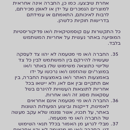
אחרת שיבצעו. כמו כן, החברה אינה אחראית
למוצרים הנמכרים על ידן או לאופן מכירתם,
לרבות לאיכותם, התאמתם או עמידתם
בדרישות חוקיות כלשהן.
כל התקשרות עם קוסמטיקאית ו/או פדיקוריסטיות
המופיעה באתר נעשית על אחריות המשתמש
בלבד.
החברה ו/או מי מטעמה לא יהוו צד לעסקה
שעשויה להירקם בין המשתמש לבין כל צד
שלישי כתוצאה משימוש שלו באתר ו/או
במוצר/ים שהוזמנו ו/או נרכשו על ידו
באמצעות האתר ו/או באמצעות החברה, בין
אם תתקיים ובין אם לאו, ולא יישאו בכל
אחריות לתוצאות העשויות להיגרם בשל
עסקאות מסוג זה ו/או אחרות.
החברה ו/או מי מטעמה אינם אחראים
לאמינות, דייקנות וביצוע הפעולות השונות
באתר, על תכניו, אשר נפגמו שלא עקב מעשה
של החברה ו/או מי מטעמה.
מבלי לגרוע מן האמור בכלל תנאי השימוש
דנן, החברה ו/או מי מטעמה לא יהיו אחראים