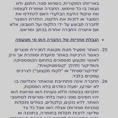
באריזתו המקורית, כשהוא סגור, חתום, ולא
נעשה בו כל שימוש. החברה שומרת לעצמה
את שיקול הדעת הבלעדי האם להחליף את
המוצר או לזכות את הלקוח. החזרת המוצר
לחברה תבוצע על ידי הלקוח ועל חשבונו, אלא
אם אישרה החברה אחרת בכתב ומראש.
הגבלת אחריות של החברה ו/או מי מטעמה
האתר מפעיל חנות מקוונת למכירת מוצרים
כאשר הרכישה באתר מיועדת ומותרת אך ורק
לאנשי מקצוע מוסמכים בתחום הקוסמטיקה
והפדיקור (להלן: "קוסמטיקאית",
"פדיקוריסטית" או "לקוח מקצועי") לצרכים
עסקיים בלבד.
החברה אינה מתחייבת שהאתר והגלישה בו
לא יופרעו, יפעלו כסדרם בלא הפסקות,
יתקיימו בבטחה וללא טעויות ו/או שגיאות ו/או
יהיו חסינים מפני גישה בלתי-מורשית למחשבי
האתר, ללא נזקים, קלקולים, כשלים ותקלות
(טכניות ואחרות) אצלה ו/או אצל כל צד
שלישי, לרבות תקלות בחומרה, בתוכנה או