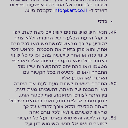
שירות הלקוחות של החברה באמצעות משלוח
דוא"ל ל-
info@kart.co.il
לקבלת סיוע.
כללי
תנאי השימוש נתונים לשינויים מעת לעת, לפי
שיקול הדעת הבלעדי של החברה וללא צורך
להודיע על כך מראש למשתמש ו/או לכל גורם
אחר, והוא נותן בזאת את הסכמתו מראש לכל
שינוי כזה או אחר שייעשה בהם וכן כי כל שינוי
כאמור יחול ויהא תקף בהתייחס אליו ו/או למי
מטעמו ו/או בהתייחס להתקשרות שלו מול
החברה ו/או מי מטעמה בכל הקשור עם
האתר ו/או הנוגע אליו.
החברה רשאית לשנות מעת לעת את הצורה
ו/או המבנה של האתר, להשביתו מעת לעת,
בין היתר לצורכי תחזוקה, ואף לסגור אותו,
לזמן מוגבל או לצמיתות, וזאת בהתאם לשיקול
דעתה הבלעדי וללא צורך להודיע על כך
מראש למשתמש ו/או לכל גורם אחר.
על הגלישה והשימוש באתר, ועל כל הקשור
למוצרים ו/או אל תנאי השימוש דנן ועל