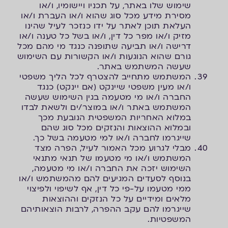
שימוש שלו באתר, על תכניו ויישומיו, ו/או
מסירת מידע מכל סוג שהוא ו/או העברת ו/או
העלאת תוכן לאתר על ידו כנזכר לעיל שהינו
מזיק ו/או מפר כל דין, ו/או בשל כל טענה ו/או
דרישה ו/או תביעה שתופנה כנגד מי מהם מכל
גורם שהוא הנוגעות ו/או הקשורות עם השימוש
שעשה המשתמש באתר.
המשתמש מתחייב להצטרף לכל הליך משפטי
ו/או מעין משפטי שיינקט (אם יינקט) כנגד
החברה ו/או מי מטעמה בגין השימוש שעשה
המשתמש באתר ו/או במוצר/ים ולשאת לבדו
במלוא האחריות המשפטית הנובעת מכך
ובמלוא ההוצאות והנזקים מכל סוג שהם
שייגרמו לחברה ו/או למי מטעמה בשל כך.
מבלי לגרוע מכל האמור לעיל, הפרה מצד
המשתמש ו/או מי מטעמו של תנאי מתנאי
השימוש יזכה את החברה ו/או מי מטעמה,
בנוסף לסעדים המגיעים להם מהמשתמש ו/או
ממי מטעמו על-פי כל דין, אף לשיפוי ולפיצוי
מלאים ומידיים על כל הנזקים וההוצאות
שייגרמו להם עקב ההפרה, לרבות הוצאותיהם
המשפטיות.