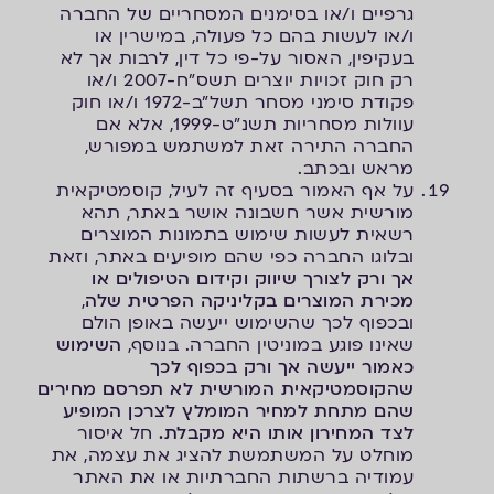
גרפיים ו/או בסימנים המסחריים של החברה
ו/או לעשות בהם כל פעולה, במישרין או
בעקיפין, האסור על-פי כל דין, לרבות אך לא
רק חוק זכויות יוצרים תשס"ח-2007 ו/או
פקודת סימני מסחר תשל"ב-1972 ו/או חוק
עוולות מסחריות תשנ"ט-1999, אלא אם
החברה התירה זאת למשתמש במפורש,
מראש ובכתב.
על אף האמור בסעיף זה לעיל, קוסמטיקאית
מורשית אשר חשבונה אושר באתר, תהא
רשאית לעשות שימוש בתמונות המוצרים
ובלוגו החברה כפי שהם מופיעים באתר, וזאת
אך ורק לצורך שיווק וקידום הטיפולים או
מכירת המוצרים בקליניקה הפרטית שלה
,
ובכפוף לכך שהשימוש ייעשה באופן הולם
שאינו פוגע במוניטין החברה. בנוסף,
השימוש
כאמור ייעשה אך ורק בכפוף לכך
שהקוסמטיקאית המורשית לא תפרסם מחירים
שהם מתחת למחיר המומלץ לצרכן המופיע
לצד המחירון אותו היא מקבלת.
חל איסור
מוחלט על המשתמשת להציג את עצמה, את
עמודיה ברשתות החברתיות או את האתר