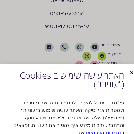
03-5050660
050-5723256
א'-ה' 9:00-17:00
יצירת קשר:
פדיקור:
קוסמטיקה:
האתר עושה שימוש ב Cookies
("עוגיות")
על מנת שנוכל להעניק לכם חווית גלישה מיטבית
ולמטרות אנליטיקה, האתר עושה שימוש ב"עוגיות"
משרד פרסום
(Cookies) שלה ושל צדדים שלישיים. מידע נוסף
והרחבה, לרבות מידע איך להסיר את העוגיות, נמצאים
במדיניות הפרטיות
שלנו