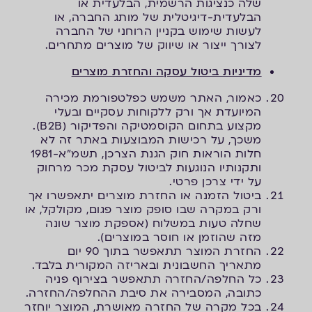
שלה כנציגות הרשמית, הבלעדית או
הבלעדית-דיגיטלית של מותג החברה, או
לעשות שימוש בקניין הרוחני של החברה
לצורך ייצור או שיווק של מוצרים מתחרים.
מדיניות ביטול עסקה והחזרת מוצרים
כאמור, האתר משמש כפלטפורמת מכירה
המיועדת אך ורק ללקוחות עסקיים ובעלי
מקצוע בתחום הקוסמטיקה והפדיקור (B2B).
משכך, על רכישות המבוצעות באתר זה לא
חלות הוראות חוק הגנת הצרכן, תשמ"א-1981
ותקנותיו הנוגעות לביטול עסקת מכר מרחוק
על ידי צרכן פרטי.
ביטול הזמנה או החזרת מוצרים יתאפשרו אך
ורק במקרה שבו סופק מוצר פגום, מקולקל, או
שחלה טעות במשלוח (אספקת מוצר שונה
מזה שהוזמן או חוסר במוצרים).
החזרת המוצר תתאפשר בתוך 90 יום
מתאריך החשבונית ובאריזה המקורית בלבד.
כל החלפה/החזרה תתאפשר בצירוף פניה
כתובה, המסבירה את סיבת ההחלפה/החזרה.
בכל מקרה של החזרה מאושרת, המוצר יוחזר