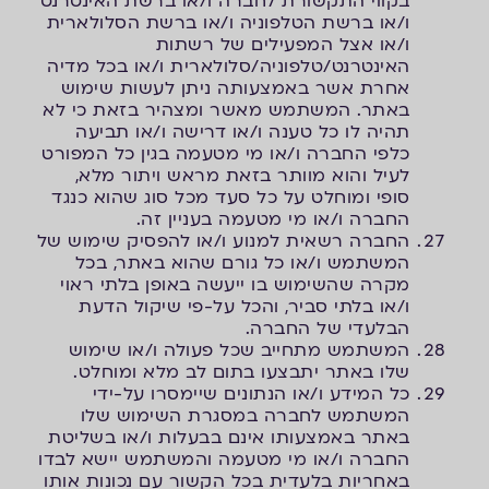
בקווי התקשורת לחברה ו/או ברשת האינטרנט
ו/או ברשת הטלפוניה ו/או ברשת הסלולארית
ו/או אצל המפעילים של רשתות
האינטרנט/טלפוניה/סלולארית ו/או בכל מדיה
אחרת אשר באמצעותה ניתן לעשות שימוש
באתר. המשתמש מאשר ומצהיר בזאת כי לא
תהיה לו כל טענה ו/או דרישה ו/או תביעה
כלפי החברה ו/או מי מטעמה בגין כל המפורט
לעיל והוא מוותר בזאת מראש ויתור מלא,
סופי ומוחלט על כל סעד מכל סוג שהוא כנגד
החברה ו/או מי מטעמה בעניין זה.
החברה רשאית למנוע ו/או להפסיק שימוש של
המשתמש ו/או כל גורם שהוא באתר, בכל
מקרה שהשימוש בו ייעשה באופן בלתי ראוי
ו/או בלתי סביר, והכל על-פי שיקול הדעת
הבלעדי של החברה.
המשתמש מתחייב שכל פעולה ו/או שימוש
שלו באתר יתבצעו בתום לב מלא ומוחלט.
כל המידע ו/או הנתונים שיימסרו על-ידי
המשתמש לחברה במסגרת השימוש שלו
באתר באמצעותו אינם בבעלות ו/או בשליטת
החברה ו/או מי מטעמה והמשתמש יישא לבדו
באחריות בלעדית בכל הקשור עם נכונות אותו