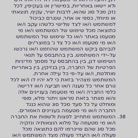
ולא יישאו באחריות, במישרין או בעקיפין, לכל
נזק מכל סוג שהוא, לרבות ישיר, עקיף, תוצאתי
או מיוחד, כספי או אחר, שנגרם כביכול
למשתמש ו/או לצד שלישי כלשהו עקב ו/או
כתוצאה מכל שימוש של המשתמש ו/או מי
מטעמו באתר ו/או כל שימוש של המשתמש
ו/או מי מטעמו ו/או כל צד ג' במוצר/ים
לגביהם ביקש המשתמש שהוזמנו ו/או נרכשו
על-ידי המשתמש, בין בהתבסס על תנאי
השימוש דנן, בין בהתבסס על מסמך מדיניות
הפרטיות של החברה, בין בנזיקין, בין באחריות
מוחלטת, ו/או על-פי כל עילה אחרת.
המשתמש מצהיר בזאת כי לא יהיו לו ו/או לכל
גורם אחר כל טענה ו/או תביעה ו/או דרישה
כלפי החברה ו/או מי מטעמה בעניינים אלה
והוא מוותר בזאת מראש ויתור מלא, סופי
ומוחלט על כל סעד מכל סוג שהוא כנגד
החברה ו/או מי מטעמה בעניינים האמורים.
המשתמש מתחייב לפצות ולשפות את החברה
ו/או מי מטעמה על מלוא הוצאותיה ונזקיה
מכל סוג שהם שייגרמו להם כתוצאה מכל
פעולה ו/או היעדר פעולה מצד המשתמש ו/או