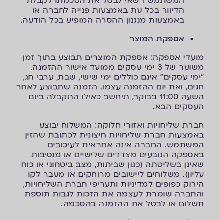
המשתמש רשאי לבטל את הסכמתו לקבלת
הדיוור בכל עת באמצעות פנייה לחברה או
באמצעות מנגנון ההסרה המופיע בכל הודעה.
אספקת המוצר
מועדי אספקה: אספקת המוצרים תבוצע בתוך זמן
משוער של 3 ימי עסקים ממועד אישור ההזמנה.
"ימי עסקים" אינם כוללים ימי שישי, שבת, ערבי חג,
חגים, ואת יום ההזמנה עצמו. הזמנה שתבוצע לאחר
השעה 11:00 בבוקר, תיחשב כאילו התקבלה ביום
העסקים הבא.
חברת שליחויות ואזורי חלוקה: המשלוח יבוצע
באמצעות חברת שליחויות חיצונית לכתובת שהזין
המשתמש. החברה אינה אחראית לעיכובים
באספקה הנובעים מצדדים שלישיים או מנסיבות
שאינן בשליטתה (כגון שביתות, מצב ביטחוני או כוח
עליון). משלוחים ליישובים מרוחקים או מעבר לקו
הירוק כפופים למדיניות ותעריפי חברת השליחויות,
והחברה שומרת לעצמה את הזכות לגבות תוספת
תשלום או לבטל את ההזמנה בהסכמה.