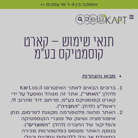
אספקה בין 1-4 ימי עסקים >>
תנאי שימוש – קארט
קוסמטיקס בע"מ
מבוא והצהרות
ברוכים הבאים לאתר האינטרנט Kart.co.il
(להלן: "
האתר
"), אתר זה מנוהל ומופעל על ידי
קארט קוסמטיקס בע"מ, מרחוב דוד סחרוב 11,
ראשל"צ (להלן: "
החברה
").
האתר מהווה פלטפורמה מקוונת לפרסום, מתן
אינפורמציה ושיווק של מוצרי הקוסמטיקה
והפדיקור של החברה (להלן: "
המוצרים
").
בנוסף, האתר משמש כפלטפורמת מכירה
המיועדת אך ורק ללקוחות עסקיים ובעלי