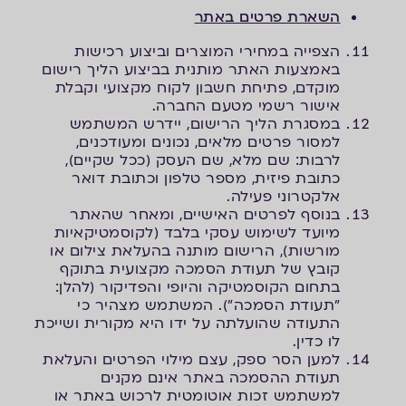
השארת פרטים באתר
הצפייה במחירי המוצרים וביצוע רכישות
באמצעות האתר מותנית בביצוע הליך רישום
מוקדם, פתיחת חשבון לקוח מקצועי וקבלת
אישור רשמי מטעם החברה.
במסגרת הליך הרישום, יידרש המשתמש
למסור פרטים מלאים, נכונים ומעודכנים,
לרבות: שם מלא, שם העסק (ככל שקיים),
כתובת פיזית, מספר טלפון וכתובת דואר
אלקטרוני פעילה.
בנוסף לפרטים האישיים, ומאחר שהאתר
מיועד לשימוש עסקי בלבד (לקוסמטיקאיות
מורשות), הרישום מותנה בהעלאת צילום או
קובץ של תעודת הסמכה מקצועית בתוקף
בתחום הקוסמטיקה והיופי והפדיקור (להלן:
"תעודת הסמכה"). המשתמש מצהיר כי
התעודה שהועלתה על ידו היא מקורית ושייכת
לו כדין.
למען הסר ספק, עצם מילוי הפרטים והעלאת
תעודת ההסמכה באתר אינם מקנים
למשתמש זכות אוטומטית לרכוש באתר או